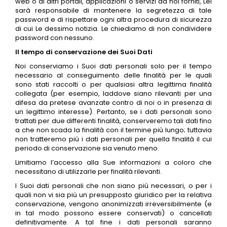
web o di altri portali, applicazioni o servizi da noi forniti, Lei
sarà responsabile di mantenere la segretezza di tale
password e di rispettare ogni altra procedura di sicurezza
di cui Le dessimo notizia. Le chiediamo di non condividere
password con nessuno.
Il tempo di conservazione dei Suoi Dati
Noi conserviamo i Suoi dati personali solo per il tempo
necessario al conseguimento delle finalità per le quali
sono stati raccolti o per qualsiasi altra legittima finalità
collegata (per esempio, laddove siano rilevanti per una
difesa da pretese avanzate contro di noi o in presenza di
un legittimo interesse). Pertanto, se i dati personali sono
trattati per due differenti finalità, conserveremo tali dati fino
a che non scada la finalità con il termine più lungo; tuttavia
non tratteremo più i dati personali per quella finalità il cui
periodo di conservazione sia venuto meno.
Limitiamo l’accesso alla Sue informazioni a coloro che
necessitano di utilizzarle per finalità rilevanti.
I Suoi dati personali che non siano più necessari, o per i
quali non vi sia più un presupposto giuridico per la relativa
conservazione, vengono anonimizzati irreversibilmente (e
in tal modo possono essere conservati) o cancellati
definitivamente. A tal fine i dati personali saranno