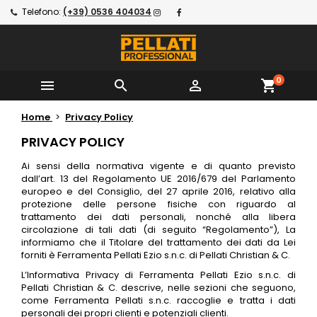
Telefono:
(+39) 0536 404034
0
shopping_cart



Home
Privacy Policy
PRIVACY POLICY
Ai sensi della normativa vigente e di quanto previsto
dall’art. 13 del Regolamento UE 2016/679 del Parlamento
europeo e del Consiglio, del 27 aprile 2016, relativo alla
protezione delle persone fisiche con riguardo al
trattamento dei dati personali, nonché alla libera
circolazione di tali dati (di seguito “Regolamento”), La
informiamo che il Titolare del trattamento dei dati da Lei
forniti è Ferramenta Pellati Ezio s.n.c. di Pellati Christian & C.
L’Informativa Privacy di Ferramenta Pellati Ezio s.n.c. di
Pellati Christian & C. descrive, nelle sezioni che seguono,
come Ferramenta Pellati s.n.c. raccoglie e tratta i dati
personali dei propri clienti e potenziali clienti.