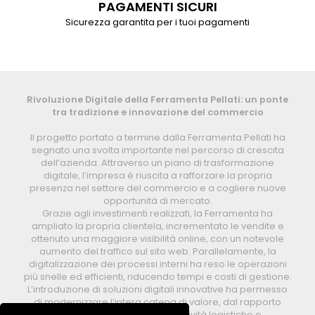
PAGAMENTI SICURI
Sicurezza garantita per i tuoi pagamenti
Rivoluzione Digitale della Ferramenta Pellati: un ponte
tra tradizione e innovazione del commercio
Il progetto portato a termine dalla Ferramenta Pellati ha
segnato una svolta importante nel percorso di crescita
dell’azienda. Attraverso un piano di trasformazione
digitale, l’impresa è riuscita a rafforzare la propria
presenza nel settore del commercio e a cogliere nuove
opportunità di mercato.
Grazie agli investimenti realizzati, la Ferramenta ha
ampliato la propria clientela, incrementato le vendite e
ottenuto una maggiore visibilità online, con un notevole
aumento del traffico sul sito web. Parallelamente, la
digitalizzazione dei processi interni ha reso le operazioni
più snelle ed efficienti, riducendo tempi e costi di gestione.
L’introduzione di soluzioni digitali innovative ha permesso
di modernizzare l’intera catena di valore, dal rapporto
diretto con i clienti fino alle attività logistiche e