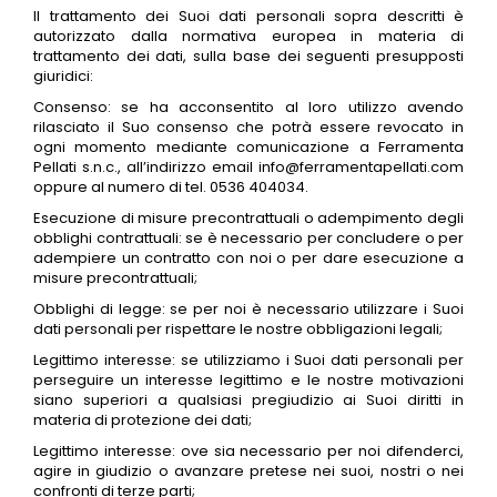
Il trattamento dei Suoi dati personali sopra descritti è
autorizzato dalla normativa europea in materia di
trattamento dei dati, sulla base dei seguenti presupposti
giuridici:
Consenso: se ha acconsentito al loro utilizzo avendo
rilasciato il Suo consenso che potrà essere revocato in
ogni momento mediante comunicazione a Ferramenta
Pellati s.n.c., all’indirizzo email info@ferramentapellati.com
oppure al numero di tel. 0536 404034.
Esecuzione di misure precontrattuali o adempimento degli
obblighi contrattuali: se è necessario per concludere o per
adempiere un contratto con noi o per dare esecuzione a
misure precontrattuali;
Obblighi di legge: se per noi è necessario utilizzare i Suoi
dati personali per rispettare le nostre obbligazioni legali;
Legittimo interesse: se utilizziamo i Suoi dati personali per
perseguire un interesse legittimo e le nostre motivazioni
siano superiori a qualsiasi pregiudizio ai Suoi diritti in
materia di protezione dei dati;
Legittimo interesse: ove sia necessario per noi difenderci,
agire in giudizio o avanzare pretese nei suoi, nostri o nei
confronti di terze parti;