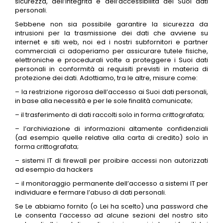
sicurezza, dell’integrità e dell’accessibilità dei Suoi dati
personali.
Sebbene non sia possibile garantire la sicurezza da
intrusioni per la trasmissione dei dati che avviene su
internet e siti web, noi ed i nostri subfornitori e partner
commerciali ci adoperiamo per assicurare tutele fisiche,
elettroniche e procedurali volte a proteggere i Suoi dati
personali in conformità ai requisiti previsti in materia di
protezione dei dati. Adottiamo, tra le altre, misure come:
– la restrizione rigorosa dell’accesso ai Suoi dati personali,
in base alla necessità e per le sole finalità comunicate;
– il trasferimento di dati raccolti solo in forma crittografata;
– l’archiviazione di informazioni altamente confidenziali
(ad esempio quelle relative alla carta di credito) solo in
forma crittografata;
– sistemi IT di firewall per proibire accessi non autorizzati
ad esempio da hackers
– il monitoraggio permanente dell’accesso a sistemi IT per
individuare e fermare l’abuso di dati personali.
Se Le abbiamo fornito (o Lei ha scelto) una password che
Le consenta l’accesso ad alcune sezioni del nostro sito