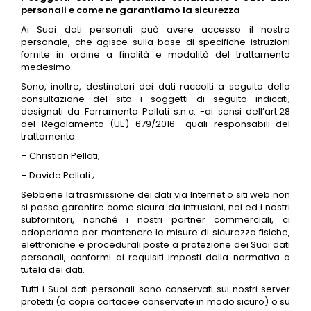
personali e come ne garantiamo la sicurezza
Ai Suoi dati personali può avere accesso il nostro
personale, che agisce sulla base di specifiche istruzioni
fornite in ordine a finalità e modalità del trattamento
medesimo.
Sono, inoltre, destinatari dei dati raccolti a seguito della
consultazione del sito i soggetti di seguito indicati,
designati da Ferramenta Pellati s.n.c. -ai sensi dell’art.28
del Regolamento (UE) 679/2016- quali responsabili del
trattamento:
– Christian Pellati;
– Davide Pellati ;
Sebbene la trasmissione dei dati via Internet o siti web non
si possa garantire come sicura da intrusioni, noi ed i nostri
subfornitori, nonché i nostri partner commerciali, ci
adoperiamo per mantenere le misure di sicurezza fisiche,
elettroniche e procedurali poste a protezione dei Suoi dati
personali, conformi ai requisiti imposti dalla normativa a
tutela dei dati.
Tutti i Suoi dati personali sono conservati sui nostri server
protetti (o copie cartacee conservate in modo sicuro) o su