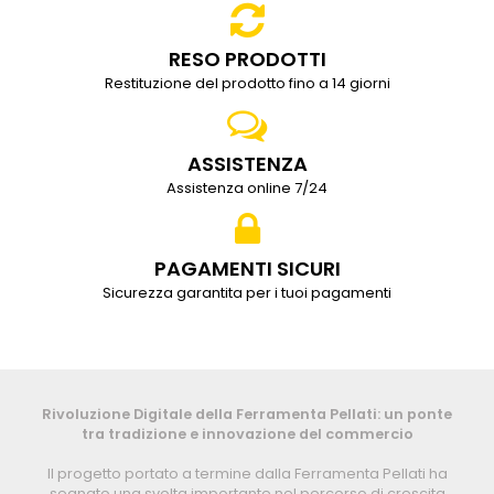
RESO PRODOTTI
Restituzione del prodotto fino a 14 giorni
ASSISTENZA
Assistenza online 7/24
PAGAMENTI SICURI
Sicurezza garantita per i tuoi pagamenti
Rivoluzione Digitale della Ferramenta Pellati: un ponte
tra tradizione e innovazione del commercio
Il progetto portato a termine dalla Ferramenta Pellati ha
segnato una svolta importante nel percorso di crescita