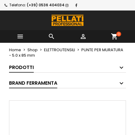
Telefono:
(+39) 0536 404034
0



shopping_cart
Home
Shop
ELETTROUTENSILI
PUNTE PER MURATURA
- 5.0 x 85 mm
PRODOTTI
BRAND FERRAMENTA