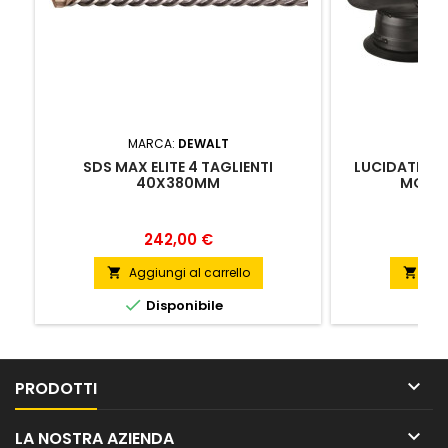
MARCA:
DEWALT
MA
SDS MAX ELITE 4 TAGLIENTI
LUCIDATRICE
40X380MM
MOTOR
Prezzo
P
242,00 €
Aggiungi al carrello
Agg




Disponibile
D

PRODOTTI

LA NOSTRA AZIENDA