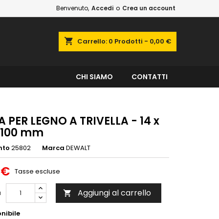
Benvenuto,
Accedi
o
Crea un account
shopping_cart
Carrello:
0
Prodotti - 0,00 €
CHI SIAMO
CONTATTI
 PER LEGNO A TRIVELLA - 14 x
x 100 mm
nto
25802
Marca
DEWALT
 €
Tasse escluse
Aggiungi al carrello
à

nibile