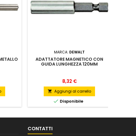
MARCA:
DEWALT
 METALLO
ADATTATORE MAGNETICO CON
5 S
GUIDA LUNGHEZZA 120MM
Prezzo
8,32 €
o
Aggiungi al carrello


Disponibile
CONTATTI