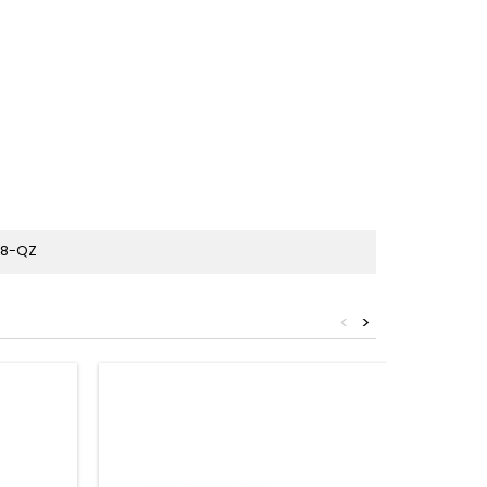
08-QZ
<
>