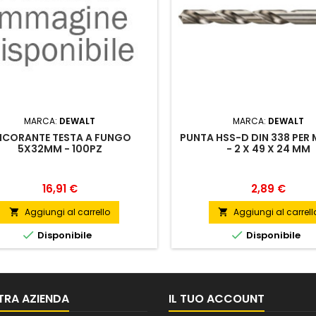
MARCA:
DEWALT
MARCA:
DEWALT
NCORANTE TESTA A FUNGO
PUNTA HSS-D DIN 338 PER
5X32MM - 100PZ
- 2 X 49 X 24 MM
Prezzo
Prezzo
16,91 €
2,89 €
Aggiungi al carrello
Aggiungi al carrell




Disponibile
Disponibile
TRA AZIENDA
IL TUO ACCOUNT