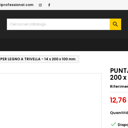
iprofessional.com

PER LEGNO A TRIVELLA - 14 x 200 x 100 mm
PUNTA
200 
Riferime
12,76
Quantit

Dispo