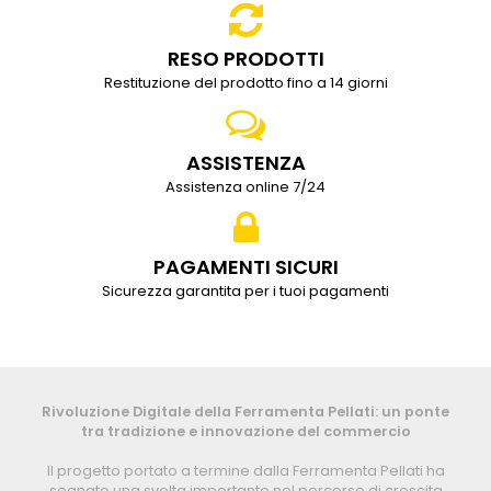
RESO PRODOTTI
Restituzione del prodotto fino a 14 giorni
ASSISTENZA
Assistenza online 7/24
PAGAMENTI SICURI
Sicurezza garantita per i tuoi pagamenti
Rivoluzione Digitale della Ferramenta Pellati: un ponte
tra tradizione e innovazione del commercio
Il progetto portato a termine dalla Ferramenta Pellati ha
segnato una svolta importante nel percorso di crescita