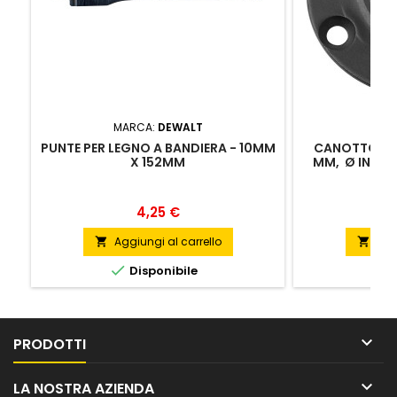
MARCA:
DEWALT
MA
PUNTE PER LEGNO A BANDIERA - 10MM
CANOTTO GUI
X 152MM
MM, Ø INT. 
DW624-QS, 
Prezzo
4,25 €
Aggiungi al carrello
Agg




Disponibile
D

PRODOTTI

LA NOSTRA AZIENDA