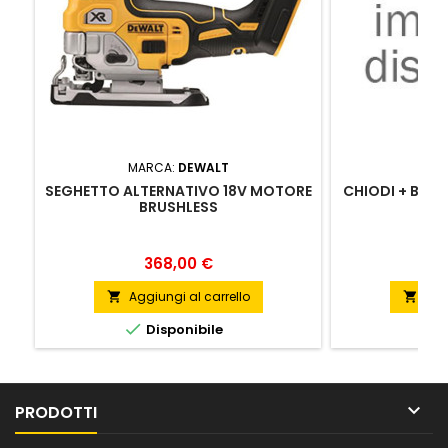
MARCA:
DEWALT
MA
SEGHETTO ALTERNATIVO 18V MOTORE
CHIODI + BOM
BRUSHLESS
Prezzo
368,00 €
Aggiungi al carrello
Agg




Disponibile
D

PRODOTTI