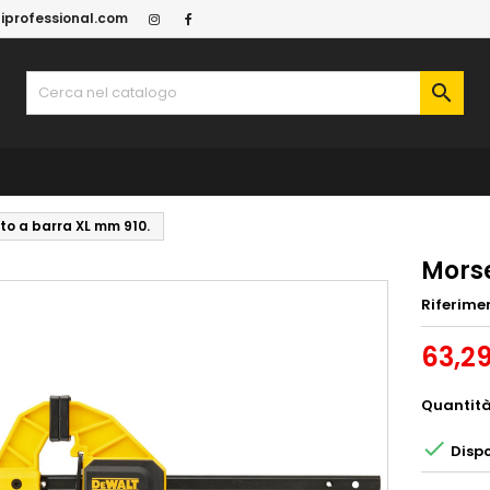
iprofessional.com

to a barra XL mm 910.
Morse
Riferime
63,2
Quantit

Dispo