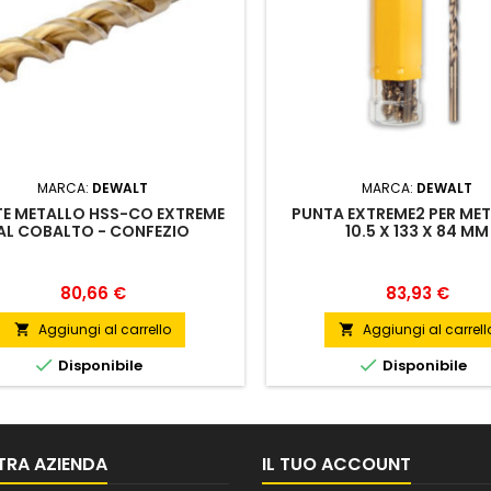
MARCA:
DEWALT
MARCA:
DEWALT
E METALLO HSS-CO EXTREME
PUNTA EXTREME2 PER MET
AL COBALTO - CONFEZIO
10.5 X 133 X 84 MM
Prezzo
Prezzo
80,66 €
83,93 €
Aggiungi al carrello
Aggiungi al carrell




Disponibile
Disponibile
TRA AZIENDA
IL TUO ACCOUNT