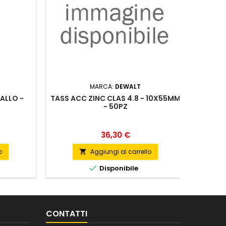
MARCA:
DEWALT
ALLO -
TASS ACC ZINC CLAS 4.8 - 10X55MM
SET 
- 50PZ
A
Prezzo
36,30 €
o
Aggiungi al carrello


Disponibile
CONTATTI