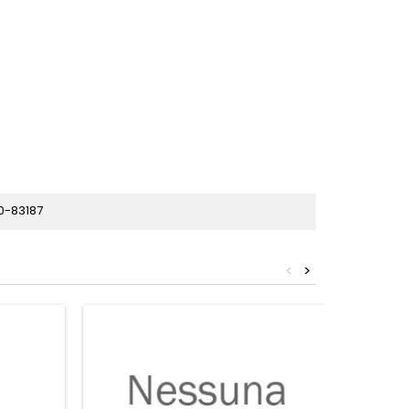
0-83187
<
>