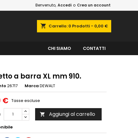
Benvenuto,
Accedi
o
Crea un account
shopping_cart
Carrello:
0
Prodotti - 0,00 €
CHI SIAMO
CONTATTI
tto a barra XL mm 910.
nto
26717
Marca
DEWALT
9 €
Tasse escluse
Aggiungi al carrello
à

nibile