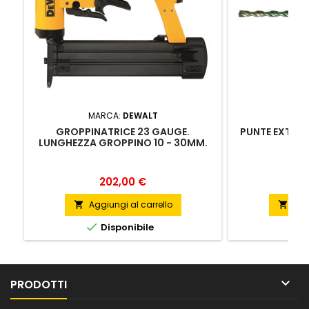
MARCA:
DEWALT
MA
GROPPINATRICE 23 GAUGE.
PUNTE EXTREM
LUNGHEZZA GROPPINO 10 - 30MM.
Prezzo
202,00 €
Aggiungi al carrello
Agg




Disponibile
D

PRODOTTI