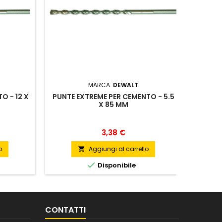
MARCA:
DEWALT
O - 12 X
PUNTE EXTREME PER CEMENTO - 5.5
5 LAM
X 85 MM
Prezzo
3,38 €
o
Aggiungi al carrello


Disponibile
CONTATTI