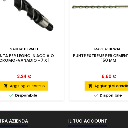
MARCA:
DEWALT
MARCA:
DEWALT
NTA PER LEGNO IN ACCIAIO
PUNTE EXTREME PER CEMENT
CROMO-VANADIO - 7 X 1
150 MM
Prezzo
Prezzo
2,24 €
6,60 €
Aggiungi al carrello
Aggiungi al carrell




Disponibile
Disponibile
TRA AZIENDA
IL TUO ACCOUNT