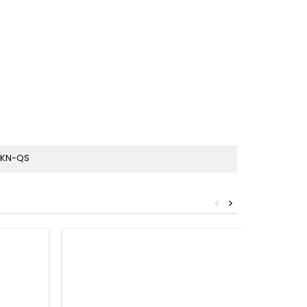
1KN-QS
<
>