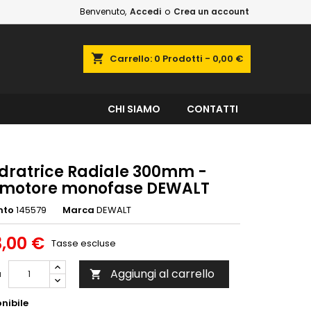
Benvenuto,
Accedi
o
Crea un account
shopping_cart
Carrello:
0
Prodotti - 0,00 €
CHI SIAMO
CONTATTI
dratrice Radiale 300mm -
 motore monofase DEWALT
nto
145579
Marca
DEWALT
3,00 €
Tasse escluse
Aggiungi al carrello
à

nibile