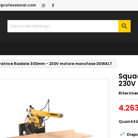
iprofessional.com

atrice Radiale 300mm - 230V motore monofase DEWALT
Squa
230V
Riferime
4.26
Quantit

Dispo